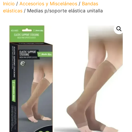
Inicio
/
Accesorios y Misceláneos
/
Bandas
elásticas
/ Medias p/soporte elástica unitalla