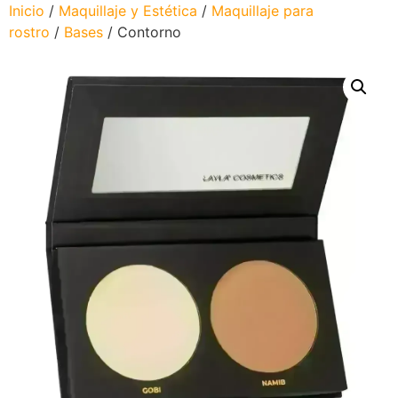
Inicio
/
Maquillaje y Estética
/
Maquillaje para
rostro
/
Bases
/ Contorno